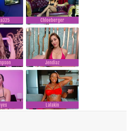
na325
Chloeberger
mpson
Jendiaz
ayes
Lalakin