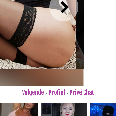
Volgende
Profiel
Privé Chat
-
-