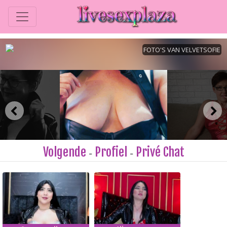
Volgende
Profiel
Privé Chat
-
-