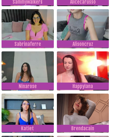
Sammywalkers
Alicecarusso
Sabrinaferre
Alisoncruz
Ninarose
Happyiana
Katiet
Brendacain