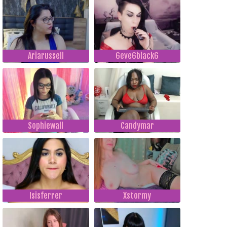
Ariarussell
6eve6black6
Sophiewall
Candymar
Isisferrer
Xstormy